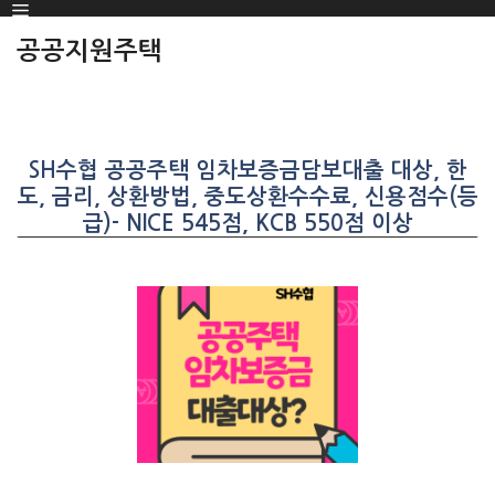
Menu
SKIP
TO
공공지원주택
CONTENT
SH수협 공공주택 임차보증금담보대출 대상, 한
도, 금리, 상환방법, 중도상환수수료, 신용점수(등
급)- NICE 545점, KCB 550점 이상