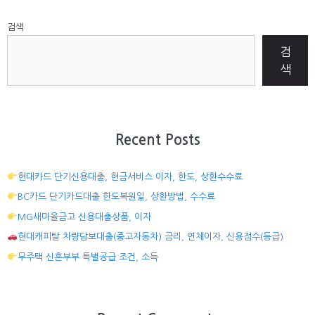
검색
검
색
Recent Posts
현대카드 단기신용대출, 현금서비스 이자, 한도, 상환수수료
BC카드 단기카드대출 한도복원일, 상환방법, 수수료
MG새마을금고 신용대출상품, 이자
현대캐피탈 차량담보대출(중고자동차) 금리, 연체이자, 신용점수(등급)
무주택 신혼부부 특별공급 조건, 소득