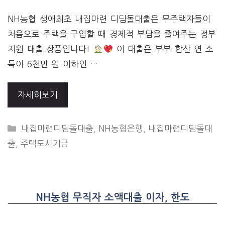
NH농협 생애최초 내집마련 디딤돌대출은 무주택자들이
처음으로 주택을 구입할 때 경제적 부담을 줄여주는 정부
지원 대출 상품입니다!
이 대출은 부부 합산 연 소
득이 6천만 원 이하인 …
자세히보기
CATEGORIES
내집마련디딤돌대출
,
NH농협은행
,
내집마련디딤돌대
출
,
주택도시기금
NH농협 무직자 소액대출 이자, 한도