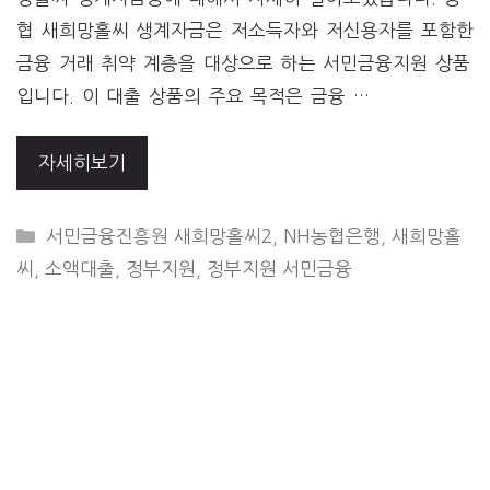
협 새희망홀씨 생계자금은 저소득자와 저신용자를 포함한
금융 거래 취약 계층을 대상으로 하는 서민금융지원 상품
입니다. 이 대출 상품의 주요 목적은 금융 …
자세히보기
CATEGORIES
서민금융진흥원 새희망홀씨2
,
NH농협은행
,
새희망홀
씨
,
소액대출
,
정부지원
,
정부지원 서민금융