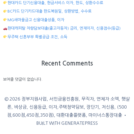
현대카드 단기신용대출, 현금서비스 이자, 한도, 상환수수료
BC카드 단기카드대출 한도복원일, 상환방법, 수수료
MG새마을금고 신용대출상품, 이자
현대캐피탈 차량담보대출(중고자동차) 금리, 연체이자, 신용점수(등급)
무주택 신혼부부 특별공급 조건, 소득
Recent Comments
보여줄 댓글이 없습니다.
© 2026 정부지원사업, 서민금융진흥원, 무직자, 연체자 소액, 햇살
론, 비상금, 신용등급, 이자,주택청약담보, 장단기, 저신용, (500
점,600점,450점,350점), 대환대출플랫폼, 마이너스통장대출
•
BUILT WITH
GENERATEPRESS