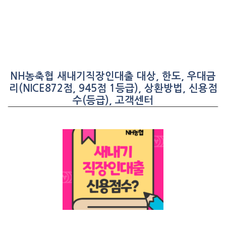
NH농축협 새내기직장인대출 대상, 한도, 우대금
리(NICE872점, 945점 1등급), 상환방법, 신용점
수(등급), 고객센터