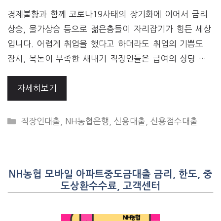
경제불황과 함께 코로나19사태의 장기화에 이어서 금리
상승, 물가상승 등으로 젊은층들이 자리잡기가 힘든 세상
입니다. 어렵게 취업을 했다고 하더라도 취업의 기쁨도
잠시, 목돈이 부족한 새내기 직장인들은 급여의 상당 …
자세히보기
CATEGORIES
직장인대출
,
NH농협은행
,
신용대출
,
신용점수대출
NH농협 모바일 아파트중도금대출 금리, 한도, 중
도상환수수료, 고객센터