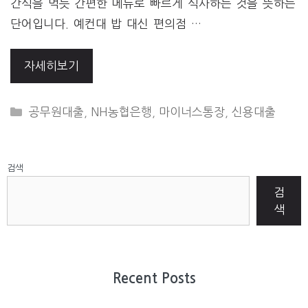
간식을 먹듯 간편한 메뉴로 빠르게 식사하는 것을 뜻하는
단어입니다. 예컨대 밥 대신 편의점 …
자세히보기
CATEGORIES
공무원대출
,
NH농협은행
,
마이너스통장
,
신용대출
검색
검
색
Recent Posts