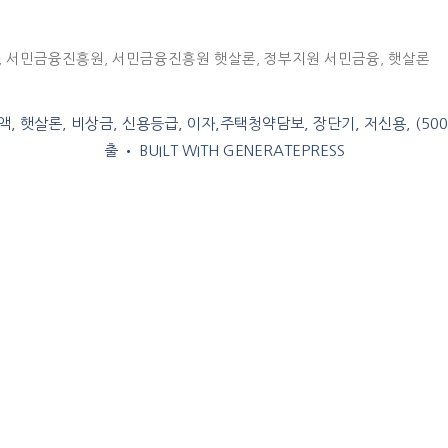
,
서민금융진흥원
,
서민금융진흥원 햇살론
,
정부지원 서민금융
,
햇살론
, 햇살론, 비상금, 신용등급, 이자,주택청약담보, 장단기, 저신용, (50
출
• BUILT WITH
GENERATEPRESS