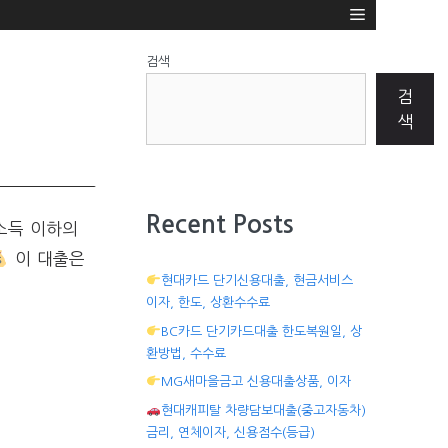
검색
검
색
Recent Posts
소득 이하의
이 대출은
현대카드 단기신용대출, 현금서비스
이자, 한도, 상환수수료
BC카드 단기카드대출 한도복원일, 상
환방법, 수수료
MG새마을금고 신용대출상품, 이자
현대캐피탈 차량담보대출(중고자동차)
금리, 연체이자, 신용점수(등급)