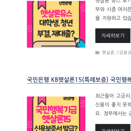
햇살론 유스 후기
부와 시중 여러
을 지원하고 있
자세히보기
CATEGORIES
햇살론
,
1금융권
국민은행 KB햇살론15(특례보증) 국민행
최근들어 고금리
신용이 좋지 못
요. 정부에서는