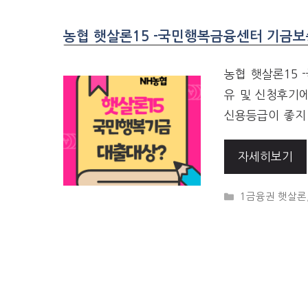
농협 햇살론15 -국민행복금융센터 기금보
농협 햇살론15
유 및 신청후기
신용등급이 좋지
자세히보기
CATEGORIES
1금융권 햇살론