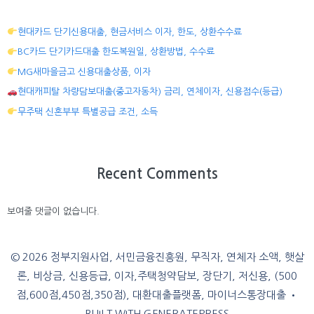
현대카드 단기신용대출, 현금서비스 이자, 한도, 상환수수료
BC카드 단기카드대출 한도복원일, 상환방법, 수수료
MG새마을금고 신용대출상품, 이자
현대캐피탈 차량담보대출(중고자동차) 금리, 연체이자, 신용점수(등급)
무주택 신혼부부 특별공급 조건, 소득
Recent Comments
보여줄 댓글이 없습니다.
© 2026 정부지원사업, 서민금융진흥원, 무직자, 연체자 소액, 햇살
론, 비상금, 신용등급, 이자,주택청약담보, 장단기, 저신용, (500
점,600점,450점,350점), 대환대출플랫폼, 마이너스통장대출
•
BUILT WITH
GENERATEPRESS