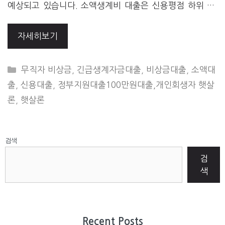
예상되고 있습니다. 소액생계비 대출은 신용평점 하위 …
자세히보기
CATEGORIES
무직자 비상금
,
긴급생계자금대출
,
비상금대출
,
소액대
출
,
신용대출
,
정부지원대출100만원대출,개인회생자 햇살
론
,
햇살론
검색
검
색
Recent Posts