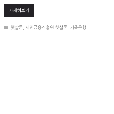
자세히보기
CATEGORIES
햇살론
,
서민금융진흥원 햇살론
,
저축은행