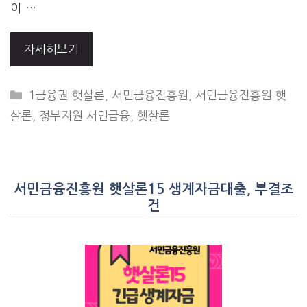
이 …
자세히보기
CATEGORIES
1금융권 햇살론
,
서민금융진흥원
,
서민금융진흥원 햇
살론
,
정부지원 서민금융
,
햇살론
서민금융진흥원 햇살론15 생계자금대출, 부결조
건