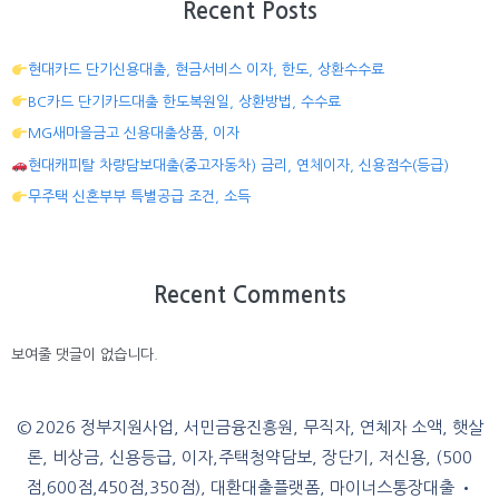
Recent Posts
현대카드 단기신용대출, 현금서비스 이자, 한도, 상환수수료
BC카드 단기카드대출 한도복원일, 상환방법, 수수료
MG새마을금고 신용대출상품, 이자
현대캐피탈 차량담보대출(중고자동차) 금리, 연체이자, 신용점수(등급)
무주택 신혼부부 특별공급 조건, 소득
Recent Comments
보여줄 댓글이 없습니다.
© 2026 정부지원사업, 서민금융진흥원, 무직자, 연체자 소액, 햇살
론, 비상금, 신용등급, 이자,주택청약담보, 장단기, 저신용, (500
점,600점,450점,350점), 대환대출플랫폼, 마이너스통장대출
•