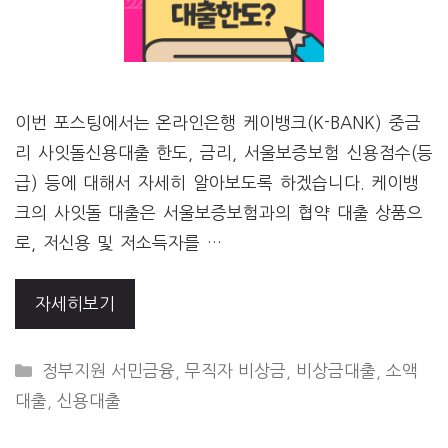
이번 포스팅에서는 온라인은행 케이뱅크(K-BANK) 중금
리 사잇돌신용대출 한도, 금리, 서울보증보험 신용점수(등
급) 등에 대해서 자세히 알아보도록 하겠습니다. 케이뱅
크의 사잇돌 대출은 서울보증보험과의 협약 대출 상품으
로, 저신용 및 저소득자를 …
자세히보기
CATEGORIES
정부지원 서민금융
,
무직자 비상금
,
비상금대출
,
소액
대출
,
신용대출