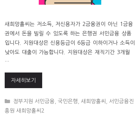
새희망홀씨는 저소득, 저신용자가 2금융권이 아닌 1금융
권에서 돈을 빌릴 수 있도록 하는 은행권 서민금융 상품
입니다. 지원대상은 신용등급이 6등급 이하이거나 소득이
낮아도 대출이 가능합니다. 지원대상은 재직기간 3개월
…
자세히보기
CATEGORIES
정부지원 서민금융
,
국민은행
,
새희망홀씨
,
서민금융진
흥원 새희망홀씨2