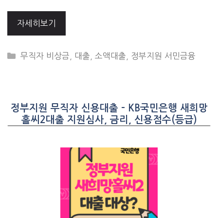
자세히보기
CATEGORIES
무직자 비상금
,
대출
,
소액대출
,
정부지원 서민금융
정부지원 무직자 신용대출 – KB국민은행 새희망
홀씨2대출 지원심사, 금리, 신용점수(등급)