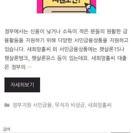
정부에서는 신용이 낮거나 소득이 적은 분들의 원활한 금
융활동을 지원하기 위해 다양한 서민금융상품을 지원하고
있습니다. 새희망홀씨 외 서민금융상품에는 햇살론15나
햇살론뱅크, 햇살론유스 등이 있는데요. 새희망홀씨 대출
은 정부의 …
자세히보기
CATEGORIES
정부지원 서민금융
,
무직자 비상금
,
새희망홀씨
검색