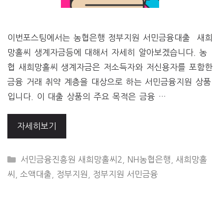
이번포스팅에서는 농협은행 정부지원 서민금융대출 새희
망홀씨 생계자금등에 대해서 자세히 알아보겠습니다. 농
협 새희망홀씨 생계자금은 저소득자와 저신용자를 포함한
금융 거래 취약 계층을 대상으로 하는 서민금융지원 상품
입니다. 이 대출 상품의 주요 목적은 금융 …
자세히보기
CATEGORIES
서민금융진흥원 새희망홀씨2
,
NH농협은행
,
새희망홀
씨
,
소액대출
,
정부지원
,
정부지원 서민금융