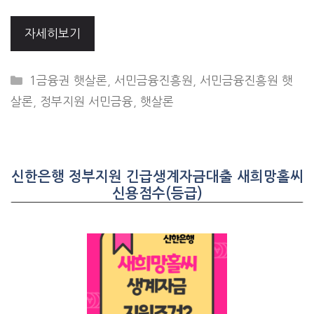
자세히보기
CATEGORIES
1금융권 햇살론
,
서민금융진흥원
,
서민금융진흥원 햇
살론
,
정부지원 서민금융
,
햇살론
신한은행 정부지원 긴급생계자금대출 새희망홀씨
신용점수(등급)