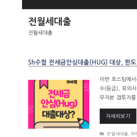
SKIP
TO
전월세대출
CONTENT
전월세대출
Sh수협 전세금안심대출(HUG) 대상, 한도
이번 포스팅에서는
수(등급), 유의
무자본 갭투자를
자세히보기
CATEGORIES
전월세대출
,
아