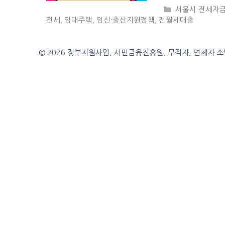
CATEGORIES
서울시 전세자
전세
,
임대주택
,
임신·출산지원정책
,
전월세대출
© 2026 정부지원사업, 서민금융진흥원, 무직자, 연체자 소액