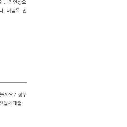
? 금리인상으
. 버팀목 전
볼까요? 정부
 전월세대출