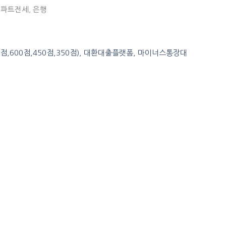
아파트전세
,
은행
0점,600점,450점,350점), 대환대출플랫폼, 마이너스통장대