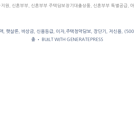
금지원
,
신혼부부
,
신혼부부 주택담보장기대출상품
,
신혼부부 특별공급
,
, 햇살론, 비상금, 신용등급, 이자,주택청약담보, 장단기, 저신용, (50
출
• BUILT WITH
GENERATEPRESS