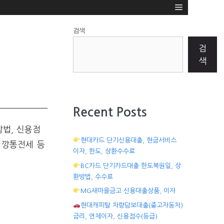
검색
검
색
Recent Posts
방법, 신용점
현대카드 단기신용대출, 현금서비스
 깡통전세 등
이자, 한도, 상환수수료
BC카드 단기카드대출 한도복원일, 상
환방법, 수수료
MG새마을금고 신용대출상품, 이자
현대캐피탈 차량담보대출(중고자동차)
금리, 연체이자, 신용점수(등급)