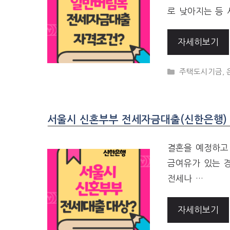
로 낮아지는 등 
자세히보기
CATEGORIES
주택도시기금
,
서울시 신혼부부 전세자금대출(신한은행)
결혼을 예정하고 
금여유가 있는 
전세나 …
자세히보기