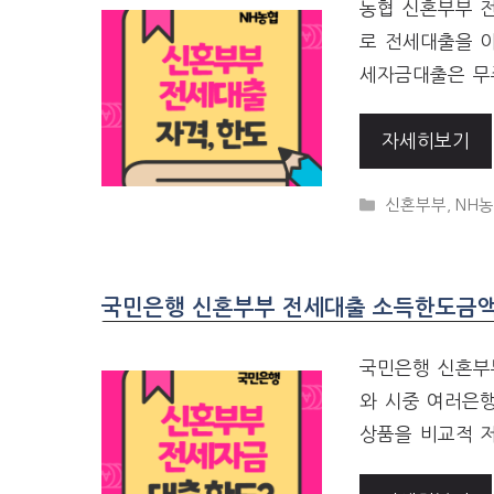
농협 신혼부부 
로 전세대출을 
세자금대출은 무
자세히보기
CATEGORIES
신혼부부
,
NH
국민은행 신혼부부 전세대출 소득한도금액,
국민은행 신혼부
와 시중 여러은
상품을 비교적 