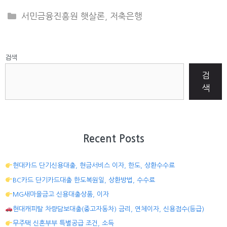
CATEGORIES
서민금융진흥원 햇살론
,
저축은행
검색
검
색
Recent Posts
현대카드 단기신용대출, 현금서비스 이자, 한도, 상환수수료
BC카드 단기카드대출 한도복원일, 상환방법, 수수료
MG새마을금고 신용대출상품, 이자
현대캐피탈 차량담보대출(중고자동차) 금리, 연체이자, 신용점수(등급)
무주택 신혼부부 특별공급 조건, 소득