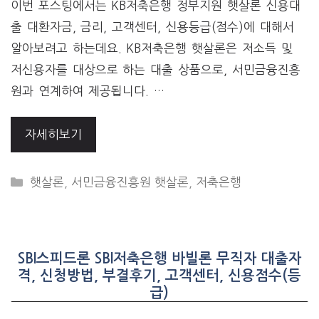
이번 포스팅에서는 KB저축은행 정부지원 햇살론 신용대
출 대환자금, 금리, 고객센터, 신용등급(점수)에 대해서
알아보려고 하는데요. KB저축은행 햇살론은 저소득 및
저신용자를 대상으로 하는 대출 상품으로, 서민금융진흥
원과 연계하여 제공됩니다. …
자세히보기
CATEGORIES
햇살론
,
서민금융진흥원 햇살론
,
저축은행
SBI스피드론 SBI저축은행 바빌론 무직자 대출자
격, 신청방법, 부결후기, 고객센터, 신용점수(등
급)