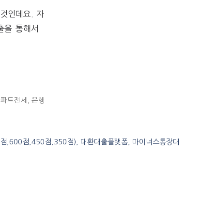
것인데요. 자
출을 통해서
아파트전세
,
은행
0점,600점,450점,350점), 대환대출플랫폼, 마이너스통장대