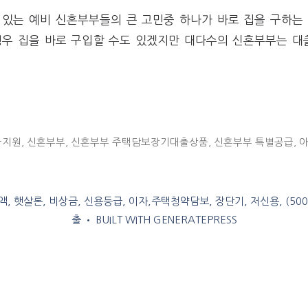
있는 예비 신혼부부들의 큰 고민중 하나가 바로 집을 구하는 
경우 집을 바로 구입할 수도 있겠지만 대다수의 신혼부부는 대
금지원
,
신혼부부
,
신혼부부 주택담보장기대출상품
,
신혼부부 특별공급
,
, 햇살론, 비상금, 신용등급, 이자,주택청약담보, 장단기, 저신용, (50
출
• BUILT WITH
GENERATEPRESS