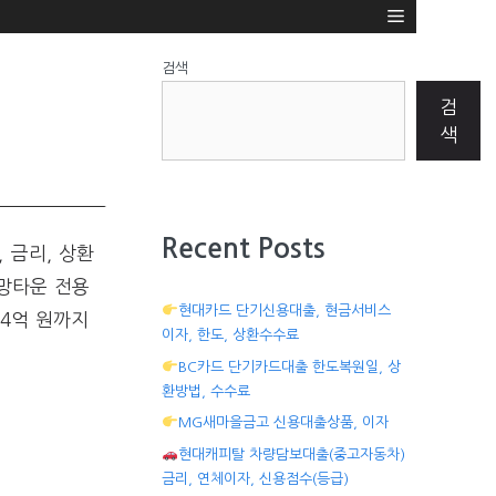
검색
검
색
Recent Posts
 금리, 상환
망타운 전용
현대카드 단기신용대출, 현금서비스
4억 원까지
이자, 한도, 상환수수료
BC카드 단기카드대출 한도복원일, 상
환방법, 수수료
MG새마을금고 신용대출상품, 이자
현대캐피탈 차량담보대출(중고자동차)
금리, 연체이자, 신용점수(등급)