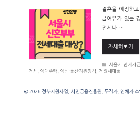
결혼을 예정하고 
금여유가 있는 
전세나 …
자세히보기
CATEGORIES
서울시 전세자
전세
,
임대주택
,
임신·출산지원정책
,
전월세대출
© 2026 정부지원사업, 서민금융진흥원, 무직자, 연체자 소액