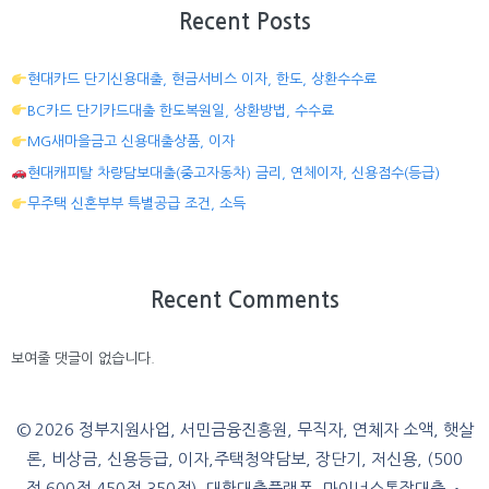
Recent Posts
현대카드 단기신용대출, 현금서비스 이자, 한도, 상환수수료
BC카드 단기카드대출 한도복원일, 상환방법, 수수료
MG새마을금고 신용대출상품, 이자
현대캐피탈 차량담보대출(중고자동차) 금리, 연체이자, 신용점수(등급)
무주택 신혼부부 특별공급 조건, 소득
Recent Comments
보여줄 댓글이 없습니다.
© 2026 정부지원사업, 서민금융진흥원, 무직자, 연체자 소액, 햇살
론, 비상금, 신용등급, 이자,주택청약담보, 장단기, 저신용, (500
점,600점,450점,350점), 대환대출플랫폼, 마이너스통장대출
•