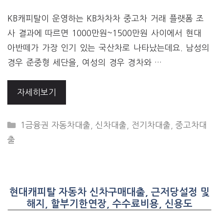
KB캐피탈이 운영하는 KB차차차 중고차 거래 플랫폼 조
사 결과에 따르면 1000만원~1500만원 사이에서 현대
아반떼가 가장 인기 있는 국산차로 나타났는데요. 남성의
경우 준중형 세단을, 여성의 경우 경차와 …
자세히보기
CATEGORIES
1금융권 자동차대출
,
신차대출
,
전기차대출
,
중고차대
출
현대캐피탈 자동차 신차구매대출, 근저당설정 및
해지, 할부기한연장, 수수료비용, 신용도