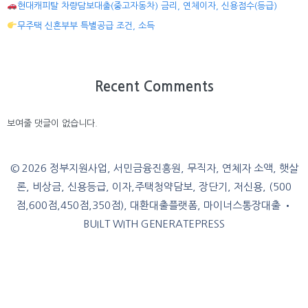
현대캐피탈 차량담보대출(중고자동차) 금리, 연체이자, 신용점수(등급)
무주택 신혼부부 특별공급 조건, 소득
Recent Comments
보여줄 댓글이 없습니다.
© 2026 정부지원사업, 서민금융진흥원, 무직자, 연체자 소액, 햇살
론, 비상금, 신용등급, 이자,주택청약담보, 장단기, 저신용, (500
점,600점,450점,350점), 대환대출플랫폼, 마이너스통장대출
•
BUILT WITH
GENERATEPRESS