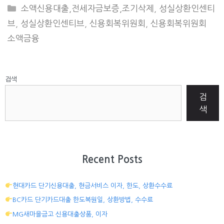
CATEGORIES
소액신용대출,전세자금보증,조기삭제
,
성실상환인센티
브
,
성실상환인센티브
,
신용회복위원회
,
신용회복위원회
소액금융
검색
검
색
Recent Posts
현대카드 단기신용대출, 현금서비스 이자, 한도, 상환수수료
BC카드 단기카드대출 한도복원일, 상환방법, 수수료
MG새마을금고 신용대출상품, 이자