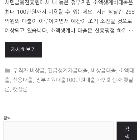
서민금융진흥원에서 내 놓은 정부지원 소액생계비대출은
최대 100만원까지 이용할 수 있는데요. 지난 석달간 268
억원의 대출이 이루어지면서 예산이 조기 소진될 것으로
예상되고 있습니다. 소액생계비 대출은 신용평점 하위 …
자세히보기
CATEGORIES
무직자 비상금
,
긴급생계자금대출
,
비상금대출
,
소액대
출
,
신용대출
,
정부지원대출100만원대출,개인회생자 햇살
론
,
햇살론
검색
검
색