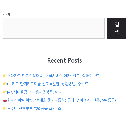
검색
검
색
Recent Posts
현대카드 단기신용대출, 현금서비스 이자, 한도, 상환수수료
BC카드 단기카드대출 한도복원일, 상환방법, 수수료
MG새마을금고 신용대출상품, 이자
현대캐피탈 차량담보대출(중고자동차) 금리, 연체이자, 신용점수(등급)
무주택 신혼부부 특별공급 조건, 소득