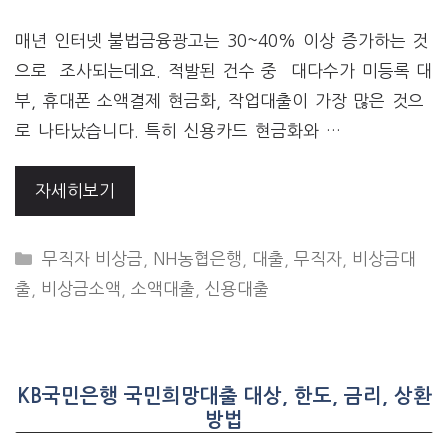
매년 인터넷 불법금융광고는 30~40% 이상 증가하는 것
으로 조사되는데요. 적발된 건수 중 대다수가 미등록 대
부, 휴대폰 소액결제 현금화, 작업대출이 가장 많은 것으
로 나타났습니다. 특히 신용카드 현금화와 …
자세히보기
CATEGORIES
무직자 비상금
,
NH농협은행
,
대출
,
무직자
,
비상금대
출
,
비상금소액
,
소액대출
,
신용대출
KB국민은행 국민희망대출 대상, 한도, 금리, 상환
방법