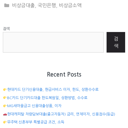
CATEGORIES
비상금대출
,
국민은행
,
비상금소액
검색
검
색
Recent Posts
현대카드 단기신용대출, 현금서비스 이자, 한도, 상환수수료
BC카드 단기카드대출 한도복원일, 상환방법, 수수료
MG새마을금고 신용대출상품, 이자
현대캐피탈 차량담보대출(중고자동차) 금리, 연체이자, 신용점수(등급)
무주택 신혼부부 특별공급 조건, 소득