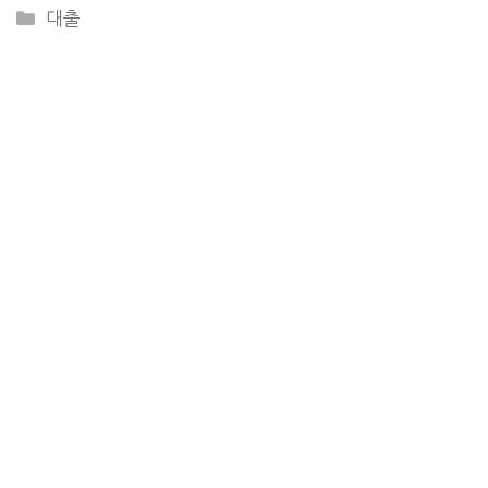
CATEGORIES
대출