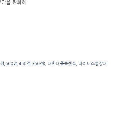
부담을 완화하
0점,600점,450점,350점), 대환대출플랫폼, 마이너스통장대