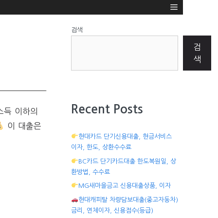
검색
검
색
Recent Posts
소득 이하의
이 대출은
현대카드 단기신용대출, 현금서비스
이자, 한도, 상환수수료
BC카드 단기카드대출 한도복원일, 상
환방법, 수수료
MG새마을금고 신용대출상품, 이자
현대캐피탈 차량담보대출(중고자동차)
금리, 연체이자, 신용점수(등급)