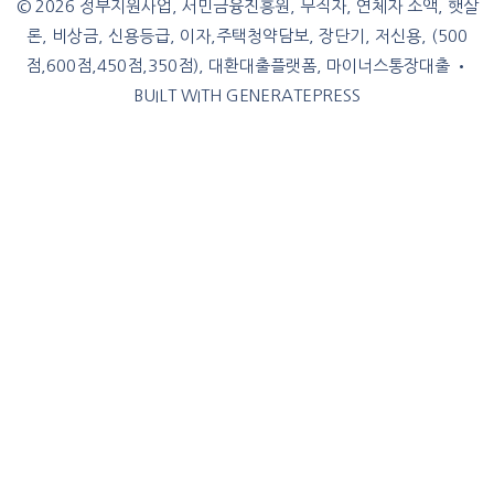
© 2026 정부지원사업, 서민금융진흥원, 무직자, 연체자 소액, 햇살
론, 비상금, 신용등급, 이자,주택청약담보, 장단기, 저신용, (500
점,600점,450점,350점), 대환대출플랫폼, 마이너스통장대출
•
BUILT WITH
GENERATEPRESS