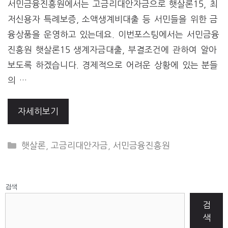
서민금융진흥원에서는 고금리대안자금으로 햇살론15, 최
저신용자 특례보증, 소액생계비대출 등 서민들을 위한 금
융상품을 운영하고 있는데요. 이번포스팅에서는 서민금융
진흥원 햇살론15 생계자금대출, 부결조건에 관하여 알아
보도록 하겠습니다. 경제적으로 어려운 상황에 있는 분들
의 …
자세히보기
CATEGORIES
햇살론
,
고금리대안자금
,
서민금융진흥원
검색
검
색