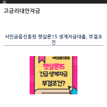
Menu
SKIP
TO
고금리대안자금
CONTENT
서민금융진흥원 햇살론15 생계자금대출, 부결조
건