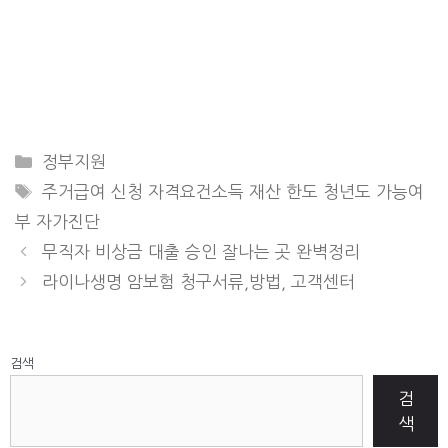
CATEGORIES
정부지원
TAGS
주거급여 신청 자격요건소득 재산 한도 청년도 가능여
부 자가진단
무직자 비상금 대출 승인 잘나는 곳 완벽정리
라이나생명 암보험 청구서류,방법, 고객센터
검색
검
색