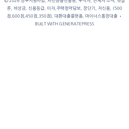
© 2026 정부지원사업, 서민금융진흥원, 무직자, 연체자 소액, 햇살
론, 비상금, 신용등급, 이자,주택청약담보, 장단기, 저신용, (500
점,600점,450점,350점), 대환대출플랫폼, 마이너스통장대출
•
BUILT WITH
GENERATEPRESS