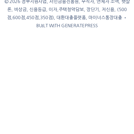
© 2026 정부지원사업, 서민금융진흥원, 무직자, 연체자 소액, 햇살
론, 비상금, 신용등급, 이자,주택청약담보, 장단기, 저신용, (500
점,600점,450점,350점), 대환대출플랫폼, 마이너스통장대출
•
BUILT WITH
GENERATEPRESS