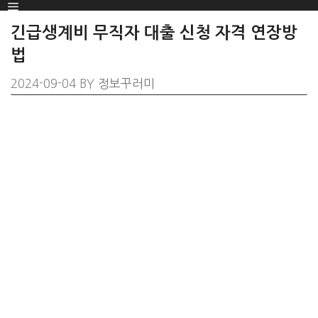
Menu
SKIP
TO
긴급생계비 무직자 대출 신청 자격 연장방
CONTENT
법
2024-09-04
BY
정보꾸러미