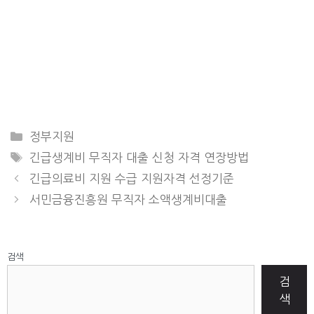
CATEGORIES
정부지원
TAGS
긴급생계비 무직자 대출 신청 자격 연장방법
긴급의료비 지원 수급 지원자격 선정기준
서민금융진흥원 무직자 소액생계비대출
검색
검
색