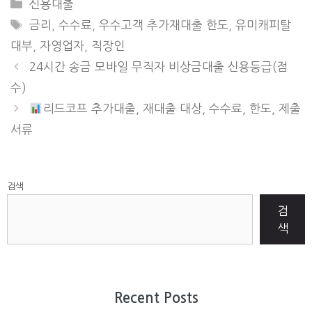
CATEGORIES
신용대출
TAGS
금리
,
수수료
,
우수고객 추가재대출 한도
,
유미캐피탈
대부
,
자영업자
,
직장인
24시간 송금 모바일 무직자 비상금대출 신용등급(점
수)
리드코프 추가대출, 재대출 대상, 수수료, 한도, 제출
서류
검색
검
색
Recent Posts