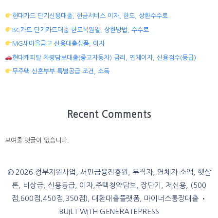
현대카드 단기신용대출, 현금서비스 이자, 한도, 상환수수료
BC카드 단기카드대출 한도복원일, 상환방법, 수수료
MG새마을금고 신용대출상품, 이자
현대캐피탈 차량담보대출(중고자동차) 금리, 연체이자, 신용점수(등급)
무주택 신혼부부 특별공급 조건, 소득
Recent Comments
보여줄 댓글이 없습니다.
© 2026 정부지원사업, 서민금융진흥원, 무직자, 연체자 소액, 햇살
론, 비상금, 신용등급, 이자,주택청약담보, 장단기, 저신용, (500
점,600점,450점,350점), 대환대출플랫폼, 마이너스통장대출
•
BUILT WITH
GENERATEPRESS