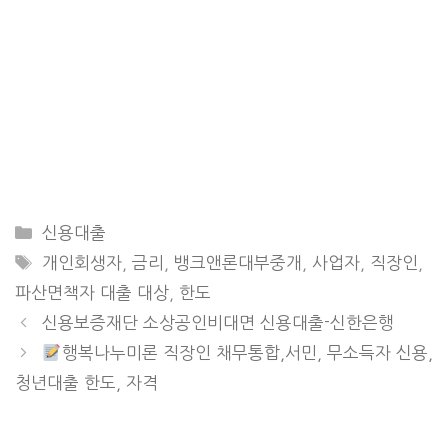
CATEGORIES
신용대출
TAGS
개인회생자
,
금리
,
뱅크앤론대부중개
,
사업자
,
직장인
,
파산면책자 대출 대상
,
한도
신용보증재단 소상공인비대면 신용대출-신한은행
행복나누미론 직장인 채무통합,서민, 무소득자 신용,
청년대출 한도, 자격