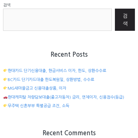
검색
검
색
Recent Posts
현대카드 단기신용대출, 현금서비스 이자, 한도, 상환수수료
BC카드 단기카드대출 한도복원일, 상환방법, 수수료
MG새마을금고 신용대출상품, 이자
현대캐피탈 차량담보대출(중고자동차) 금리, 연체이자, 신용점수(등급)
무주택 신혼부부 특별공급 조건, 소득
Recent Comments