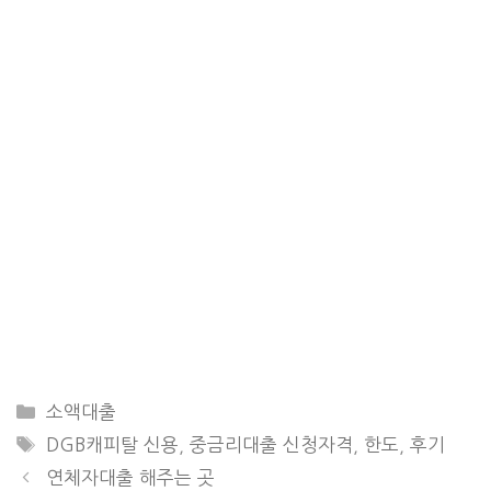
CATEGORIES
소액대출
TAGS
DGB캐피탈 신용
,
중금리대출 신청자격
,
한도
,
후기
연체자대출 해주는 곳