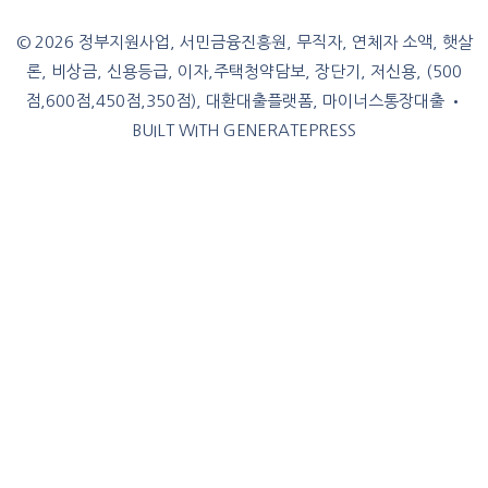
© 2026 정부지원사업, 서민금융진흥원, 무직자, 연체자 소액, 햇살
론, 비상금, 신용등급, 이자,주택청약담보, 장단기, 저신용, (500
점,600점,450점,350점), 대환대출플랫폼, 마이너스통장대출
•
BUILT WITH
GENERATEPRESS