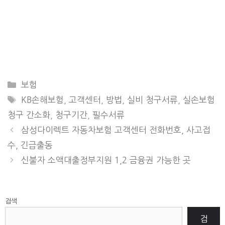
CATEGORIES
보험
TAGS
KB손해보험
,
고객센터
,
방법
,
실비 청구서류
,
실손보험
청구 간소화
,
청구기간
,
필수서류
삼성다이렉트 자동차보험 고객센터 전화번호, 사고접
수, 긴급출동
신불자 소액대출정부지원 1,2 금융권 가능한 곳
검색
검