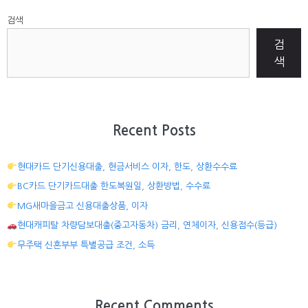
검색
검
색
Recent Posts
현대카드 단기신용대출, 현금서비스 이자, 한도, 상환수수료
BC카드 단기카드대출 한도복원일, 상환방법, 수수료
MG새마을금고 신용대출상품, 이자
현대캐피탈 차량담보대출(중고자동차) 금리, 연체이자, 신용점수(등급)
무주택 신혼부부 특별공급 조건, 소득
Recent Comments