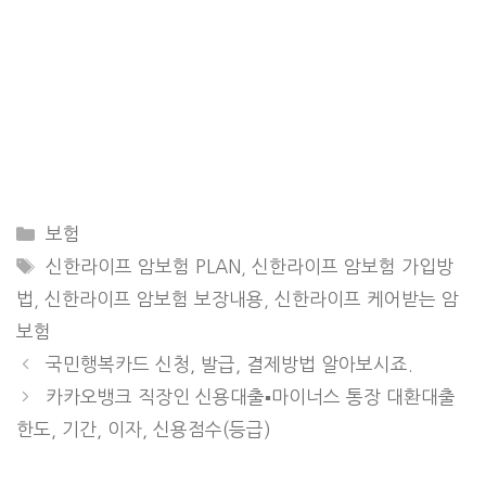
CATEGORIES
보험
TAGS
신한라이프 암보험 PLAN
,
신한라이프 암보험 가입방
법
,
신한라이프 암보험 보장내용
,
신한라이프 케어받는 암
보험
국민행복카드 신청, 발급, 결제방법 알아보시죠.
카카오뱅크 직장인 신용대출▪마이너스 통장 대환대출
한도, 기간, 이자, 신용점수(등급)