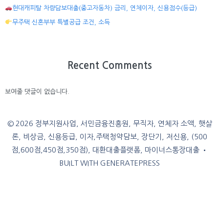
현대캐피탈 차량담보대출(중고자동차) 금리, 연체이자, 신용점수(등급)
무주택 신혼부부 특별공급 조건, 소득
Recent Comments
보여줄 댓글이 없습니다.
© 2026 정부지원사업, 서민금융진흥원, 무직자, 연체자 소액, 햇살
론, 비상금, 신용등급, 이자,주택청약담보, 장단기, 저신용, (500
점,600점,450점,350점), 대환대출플랫폼, 마이너스통장대출
•
BUILT WITH
GENERATEPRESS