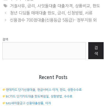
TAGS
거절사유
,
금리
,
사잇돌대출 대출자격
,
상품비교
,
한도
청년 디딤돌 매매대출 한도, 금리, 신청방법, 서류
신용점수 700점대출(신용등급 5등급)- 정부지원 외
검색
검
색
Recent Posts
현대카드 단기신용대출, 현금서비스 이자, 한도, 상환수수료
BC카드 단기카드대출 한도복원일, 상환방법, 수수료
MG새마을금고 신용대출상품, 이자