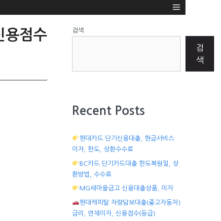
검색
 신용점수
검
색
Recent Posts
현대카드 단기신용대출, 현금서비스
이자, 한도, 상환수수료
BC카드 단기카드대출 한도복원일, 상
환방법, 수수료
MG새마을금고 신용대출상품, 이자
현대캐피탈 차량담보대출(중고자동차)
금리, 연체이자, 신용점수(등급)