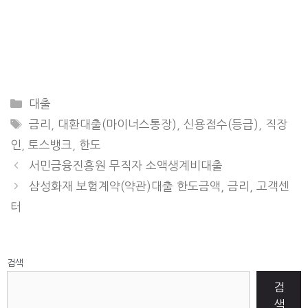
CATEGORIES
대출
TAGS
금리
,
대환대출(마이너스통장)
,
신용점수(등급)
,
직장
인
,
토스뱅크
,
한도
서민금융진흥원 무직자 소액생계비대출
삼성화재 보험계약(약관)대출 한도금액, 금리, 고객센
터
검색
검
색