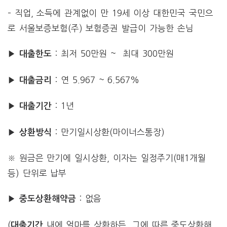
– 직업, 소득에 관계없이 만 19세 이상 대한민국 국민으
로 서울보증보험(주) 보험증권 발급이 가능한 손님
▶
: 최저 50만원 ~ 최대 300만원
대출한도
▶
: 연 5.967 ~ 6.567%
대출금리
▶
: 1년
대출기간
▶
: 만기일시상환(마이너스통장)
상환방식
※ 원금은 만기에 일시상환, 이자는 일정주기(매1개월
등) 단위로 납부
▶
: 없음
중도상환해약금
(
내에 얼마를 상환하든, 그에 따른 중도상환해
대출기간