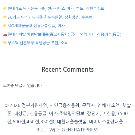
현대카드 단기신용대출, 현금서비스 이자, 한도, 상환수수료
BC카드 단기카드대출 한도복원일, 상환방법, 수수료
MG새마을금고 신용대출상품, 이자
현대캐피탈 차량담보대출(중고자동차) 금리, 연체이자, 신용점수(등급)
무주택 신혼부부 특별공급 조건, 소득
Recent Comments
보여줄 댓글이 없습니다.
© 2026 정부지원사업, 서민금융진흥원, 무직자, 연체자 소액, 햇살
론, 비상금, 신용등급, 이자,주택청약담보, 장단기, 저신용, (500
점,600점,450점,350점), 대환대출플랫폼, 마이너스통장대출
•
BUILT WITH
GENERATEPRESS