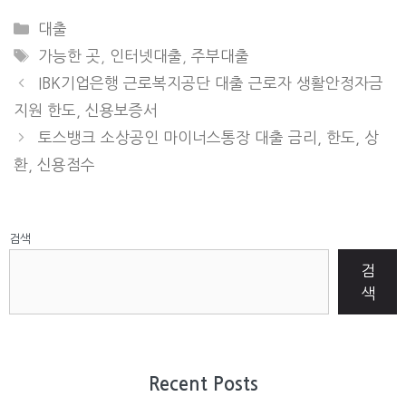
CATEGORIES
대출
TAGS
가능한 곳
,
인터넷대출
,
주부대출
IBK기업은행 근로복지공단 대출 근로자 생활안정자금
지원 한도, 신용보증서
토스뱅크 소상공인 마이너스통장 대출 금리, 한도, 상
환, 신용점수
검색
검
색
Recent Posts