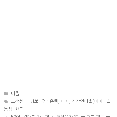
CATEGORIES
대출
TAGS
고객센터
,
담보
,
우리은행
,
이자
,
직장인대출(마이너스
통장
,
한도
500만원대출 가능한 곳 저신용자 8등급 대출 한도 금