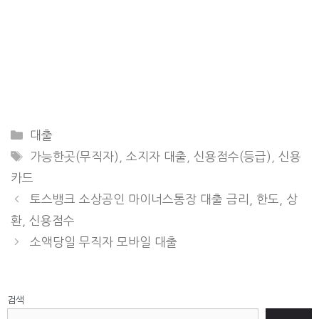
CATEGORIES
대출
TAGS
가능한곳(무직자)
,
소지자 대출
,
신용점수(등급)
,
신용
카드
토스뱅크 소상공인 마이너스통장 대출 금리, 한도, 상
환, 신용점수
소액당일 무직자 모바일 대출
검색