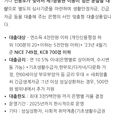
거나
신용도가 낮아서 제1금융권 이용이 힘든 분들을 대
으로 별도의 심사기준을 마련하여 생활안정자금, 긴급
상
자금 등을 대출해 주는 은행의 서민 맞춤형 대출상품입니
다.
– 연소득 4천만원 이하 (개인신용평점 하
대출대상
위 100분의 20*이하는 5천만원 이하)* ’23년 4월기
준
NICE 749점, KCB 700점 이하
: 연 10.5% 이내(은행별로 상이하며, 수시변
대출금리
동 가능) *기초생활수급자,한부모/다자녀/다문화 가
정, 만60세이상 부모부양자 등 금리 우대 ※ 새희망홀
씨 긴급생계자금 :1년 이상 성실상환하는 경우, 500만
원 범위내에서 추가 지원
: 최대 3천5백만원 까지 은행별 자율 결정
대출한도
운영기간 : 2025년까지 한시적으로 운영
기타 : 성실상환자, 사회적 취약계층(기초생활수급권