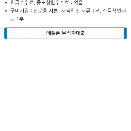
취급수수료, 중도상환수수료 : 없음
구비서유 : 신분증 사본, 재직확인 서류 1부, 소득확인서
류 1부
애플론 무직자대출