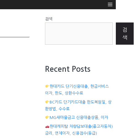
검색
검
색
Recent Posts
현대카드 단기신용대출, 현금서비스
이자, 한도, 상환수수료
BC카드 단기카드대출 한도복원일, 상
환방법, 수수료
MG새마을금고 신용대출상품, 이자
현대캐피탈 차량담보대출(중고자동차)
금리, 연체이자, 신용점수(등급)